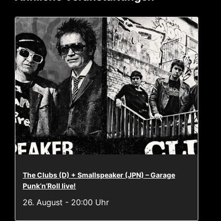
The Clubs (D) + Smallspeaker (JPN) – Garage
Punk’n’Roll live!
26. August - 20:00