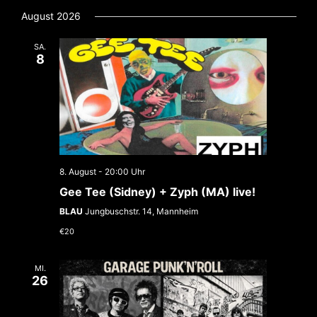
Datum
wählen.
August 2026
SA.
8
8. August - 20:00
Gee Tee (Sidney) + Zyph (MA) live!
BLAU
Jungbuschstr. 14, Mannheim
€20
MI.
26