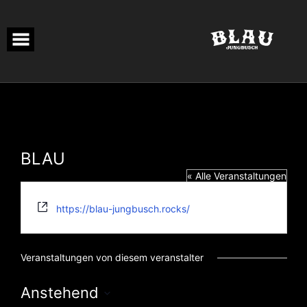
Skip
to
content
BLAU
« Alle Veranstaltungen
Webseite
https://blau-jungbusch.rocks/
Veranstaltungen von diesem veranstalter
Anstehend