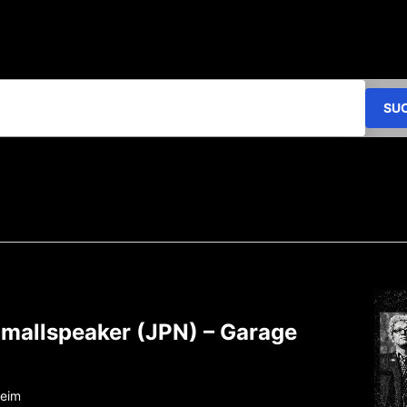
SU
Smallspeaker (JPN) – Garage
heim