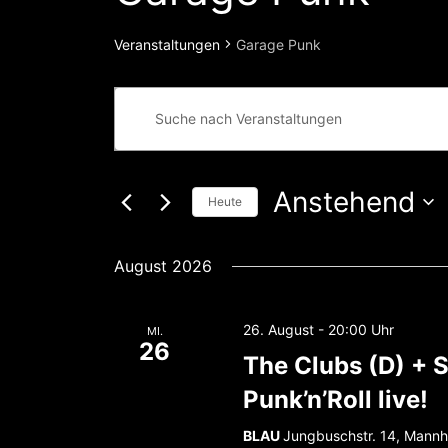
Veranstaltungen
Garage Punk
Veranstaltungen
Bitte
Suche
Schlüsselwort
eingeben.
und
Suche
Ansichten,
nach
Veranstaltungen
Navigation
Anstehend
Schlüsselwort.
Heute
Datum
wählen.
August 2026
26. August - 20:00
MI.
26
The Clubs (D) + 
Punk’n’Roll live!
BLAU
Jungbuschstr. 14, Mann