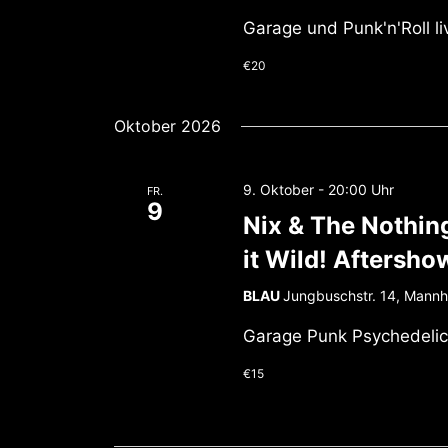
Garage und Punk'n'Roll liv
€20
Oktober 2026
9. Oktober - 20:00
FR.
9
Nix & The Nothin
it Wild! Aftersho
BLAU
Jungbuschstr. 14, Mann
Garage Punk Psychedelic 
€15