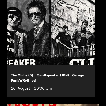
The Clubs (D) + Smallspeaker (JPN) – Garage
Punk’n’Roll live!
26. August - 20:00